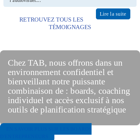
l’audiovisuel....
Lire la suite
RETROUVEZ TOUS LES
TÉMOIGNAGES
Chez TAB, nous offrons dans un
environnement confidentiel et
bienveillant notre puissante
combinaison de : boards, coaching
individuel et accès exclusif à nos
outils de planification stratégique
EN SAVOIR PLUS SUR LES BOARDS
D'ENTREPRENEURS