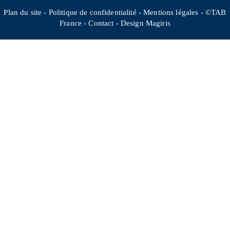
Plan du site
-
Politique de confidentialité
-
Mentions légales
- ©TAB
France -
Contact
-
Design Magiris