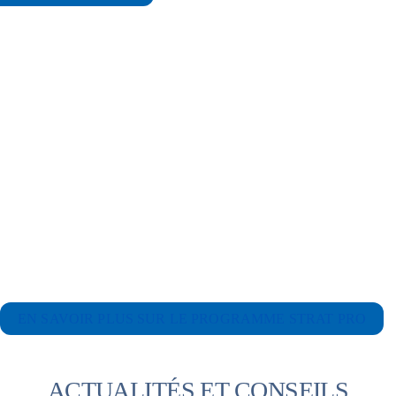
Rejoignez le programme
StratPro et transformez vos
idées en réalité.
Le programme d'accompagnement StratPro
by TAB combine stratégie et productivité
pour fournir des résultats à long terme.
EN SAVOIR PLUS SUR LE PROGRAMME STRAT PRO
ACTUALITÉS ET CONSEILS