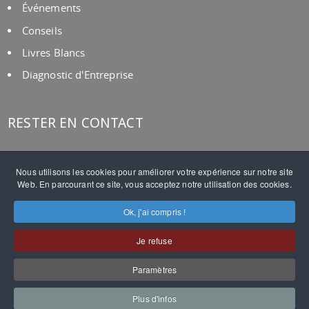
Événements
Conseils
Livres Blancs
Diagnostic d'Entreprise
RESTER EN CONTACT
The Alternative Board®
Nous utilisons les cookies pour améliorer votre expérience sur notre site
Web. En parcourant ce site, vous acceptez notre utilisation des cookies.
CONTACT
Ok, j'ai compris !
TAB DANS LE MONDE
Je refuse
Paramètres
Plan du site
-
Politique de confidentialité
-
Mentions légales
-
Plus d'infos
©TAB France -
Contact
-
Design Magiris