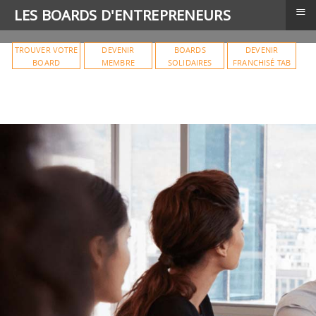
≡
LES BOARDS D'ENTREPRENEURS
TROUVER VOTRE
DEVENIR
BOARDS
DEVENIR
BOARD
MEMBRE
SOLIDAIRES
FRANCHISÉ TAB